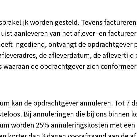
nsprakelijk worden gesteld. Tevens factureren
juist aanleveren van het aflever- en facturee
heeft ingediend, ontvangt de opdrachtgever 
afleveradres, de afleverdatum, de aflevertijd
is waaraan de opdrachtgever zich conformeer
tum kan de opdrachtgever annuleren. Tot 7 
teloos. Bij annuleringen die bij ons binnen 
tum worden 25% annuleringskosten met een
en korter dan 3 dagen voorafgaand aan de af