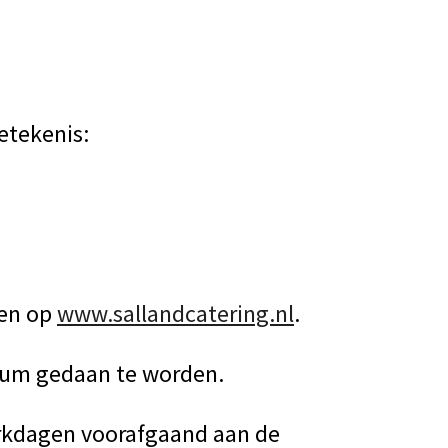
etekenis:
sen op
www.sallandcatering.nl
.
tum gedaan te worden.
werkdagen voorafgaand aan de