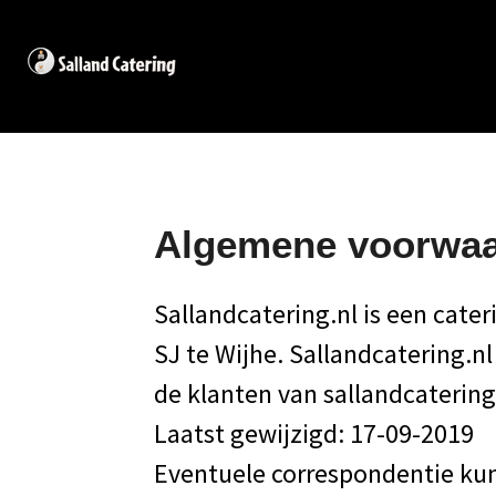
Ga
direct
naar
de
hoofdinhoud
Algemene voorwa
Sallandcatering.nl is een cate
SJ te Wijhe. Sallandcatering.nl
de klanten van sallandcatering
Laatst gewijzigd: 17-09-2019
Eventuele correspondentie kun