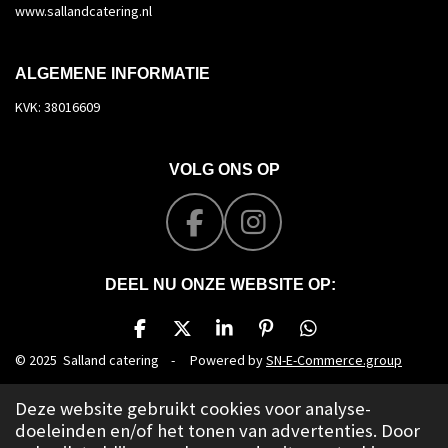
www.sallandcatering.nl
ALGEMENE INFORMATIE
KVK: 38016609
VOLG ONS OP
F
I
a
n
c
s
DEEL NU ONZE WEBSITE OP:
e
t
D
D
S
P
D
b
a
e
e
h
i
e
© 2025 Salland catering
-
Powered by
SN-E-Commerce.group
o
g
l
e
a
n
l
o
r
e
l
r
n
e
Deze website gebruikt cookies voor analyse-
n
e
e
n
k
a
doeleinden en/of het tonen van advertenties. Door
n